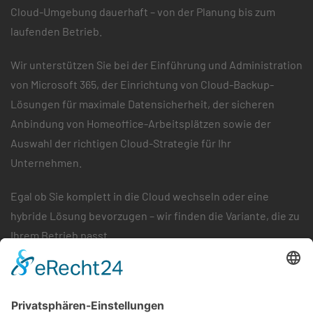
Cloud-Umgebung dauerhaft – von der Planung bis zum
laufenden Betrieb.
Wir unterstützen Sie bei der Einführung und Administration
von Microsoft 365, der Einrichtung von Cloud-Backup-
Lösungen für maximale Datensicherheit, der sicheren
Anbindung von Homeoffice-Arbeitsplätzen sowie der
Auswahl der richtigen Cloud-Strategie für Ihr
Unternehmen.
Egal ob Sie komplett in die Cloud wechseln oder eine
hybride Lösung bevorzugen – wir finden die Variante, die zu
Ihrem Betrieb passt.